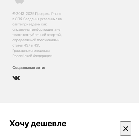
© 2013-2025 Продажа iPhone
в СПб. Сведения указанные на
сайте приведены как
справочная информация и не
являются публичной офертой,
определяемой положениями
статей 437 и 435
Гражданского кодекса
Российской Федерации
Социальные сети:
Хочу дешевле
×