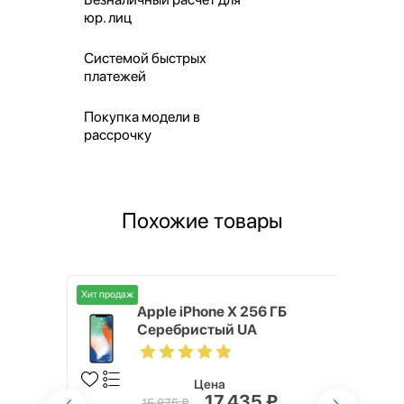
юр. лиц
Системой быстрых
платежей
Покупка модели в
рассрочку
Похожие товары
Хит продаж
 256 ГБ
Apple iPhone X 256 ГБ
Серебристый UA
Цена
17 435 ₽
15 875 ₽