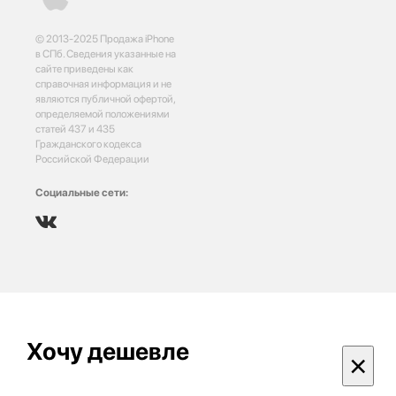
© 2013-2025 Продажа iPhone
в СПб. Сведения указанные на
сайте приведены как
справочная информация и не
являются публичной офертой,
определяемой положениями
статей 437 и 435
Гражданского кодекса
Российской Федерации
Социальные сети:
Хочу дешевле
×