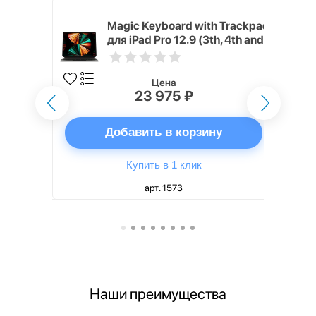
h Touch ID
Magic Keyboard with Trackpad
d русская,
для iPad Pro 12.9 (3th, 4th and
5th generation) русская,
черный
Цена
23 975 ₽
ну
Добавить в корзину
Купить в 1 клик
арт. 1573
Наши преимущества