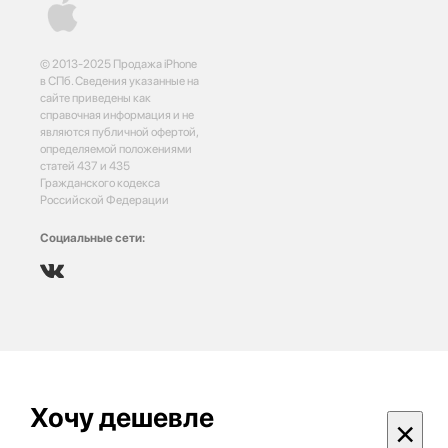
© 2013-2025 Продажа iPhone
в СПб. Сведения указанные на
сайте приведены как
справочная информация и не
являются публичной офертой,
определяемой положениями
статей 437 и 435
Гражданского кодекса
Российской Федерации
Социальные сети:
Хочу дешевле
×