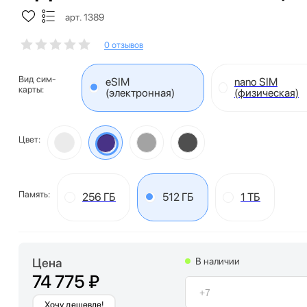
арт. 1389
0 отзывов
Вид сим-
eSIM
nano SIM
карты:
(электронная)
(физическая)
Цвет:
Память:
256 ГБ
512 ГБ
1 ТБ
Цена
В наличии
74 775 ₽
Хочу дешевле!