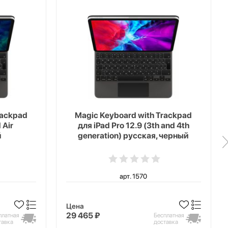
rackpad
Magic Keyboard with Trackpad
 Air
для iPad Pro 12.9 (3th and 4th
й
generation) русская, черный
арт. 1570
Цена
29 465 ₽
платная
Бесплатная
тавка
доставка