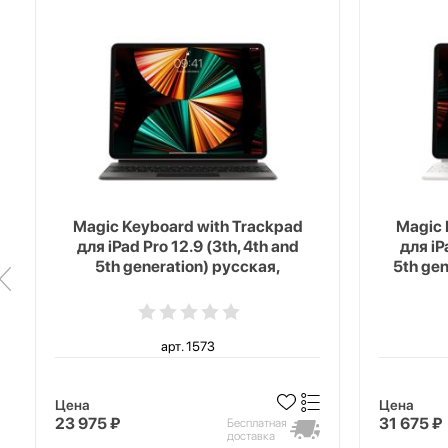
Magic Keyboard with Trackpad
Magic 
для iPad Pro 12.9 (3th, 4th and
для iP
5th generation) русская,
5th ge
черный
арт. 1573
Цена
Цена
23 975 ₽
31 675 ₽
Бесплатная
доставка