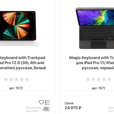
Keyboard with Trackpad
Magic Keyboard with T
ad Pro 12.9 (3th, 4th and
для iPad Pro 11/ iPad
neration) русская, белый
русская, черны
арт. 1572
арт. 1571
Цена
24 975 ₽
Бесплатная
Бес
доставка
дос