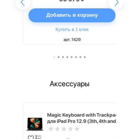
ну
Добавить в корзину
Купить в 1 клик
арт. 1429
Аксессуары
h Touch ID
Magic Keyboard with Trackpad
d русская,
для iPad Pro 12.9 (3th, 4th and
5th generation) русская,
черный