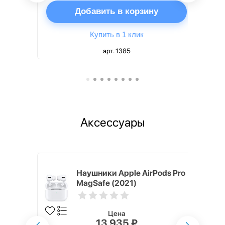
ну
Добавить в корзину
Купить в 1 клик
арт. 1385
Аксессуары
ядное
Наушники Apple AirPods Pro
g EP-
MagSafe (2021)
 быстрой
Цена
13 935 ₽