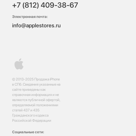
+7 (812) 409-38-67
Электронная почта:
info@applestores.ru
© 2013-2025 Продажа iPhone
в СПб. Сведения указанные на
сайте приведены как
справочная информация и не
являются публичной офертой,
определяемой положениями
статей 437 и 435
Гражданского кодекса
Российской Федерации
Социальные сети: