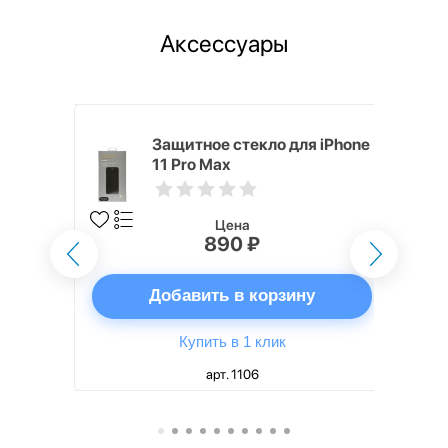
Аксессуары
ядное
Защитное стекло для iPhone
g EP-
11 Pro Max
 быстрой
Цена
890 ₽
ну
Добавить в корзину
Купить в 1 клик
арт. 1106