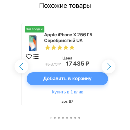
Похожие товары
Хит продаж
 256 ГБ
Apple iPhone X 256 ГБ
Серебристый UA
Цена
17 435 ₽
15 875 ₽
ну
Добавить в корзину
Купить в 1 клик
арт. 67