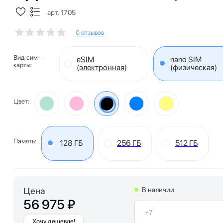
арт. 1705
0 отзывов
Вид сим-
eSIM
nano SIM
карты:
(электронная)
(физическая)
Цвет:
Память:
128 ГБ
256 ГБ
512 ГБ
Цена
В наличии
56 975 ₽
Хочу дешевле!