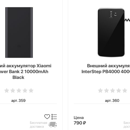
ий аккумулятор Xiaomi
Внешний аккумуля
ower Bank 2 10000mAh
InterStep PB4000 40
Black
арт. 359
арт. 360
Цена
790 ₽
Бесплатная
Бес
доставка
дос