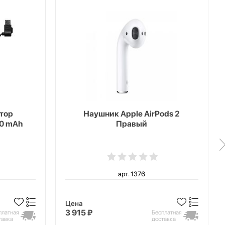
тор
Наушник Apple AirPods 2
00 mAh
Правый
арт. 1376
Цена
3 915 ₽
платная
Бесплатная
тавка
доставка