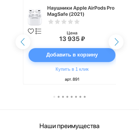
ядное
Наушники Apple AirPods Pro
g EP-
MagSafe (2021)
 быстрой
Цена
13 935 ₽
ну
Добавить в корзину
Купить в 1 клик
арт. 891
Наши преимущества