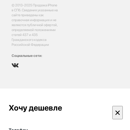
© 2013-2025 Продажа iPhone
в СПб. Сведения указанные на
сайте приведены как
справочная информация и не
являются публичной офертой,
определяемой положениями
статей 437 и 435
Гражданского кодекса
Российской Федерации
Социальные сети:
Хочу дешевле
×