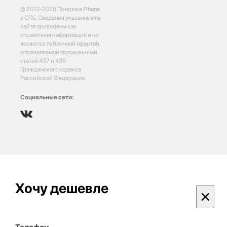
© 2013-2025 Продажа iPhone
в СПб. Сведения указанные на
сайте приведены как
справочная информация и не
являются публичной офертой,
определяемой положениями
статей 437 и 435
Гражданского кодекса
Российской Федерации
Социальные сети:
Хочу дешевле
×