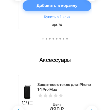
ну
Добавить в корзину
Купить в 1 клик
арт. 74
Аксессуары
ядное
Защитное стекло для iPhone
g EP-
14 Pro Max
 быстрой
Цена
890 ₽