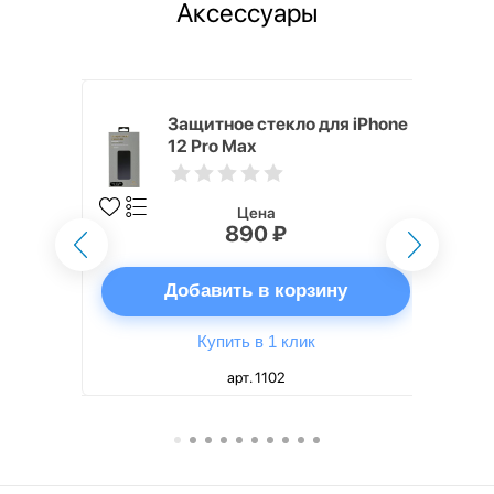
Аксессуары
h Touch ID
Защитное стекло для iPhone
d русская,
12 Pro Max
Цена
890 ₽
ну
Добавить в корзину
Купить в 1 клик
арт. 1102