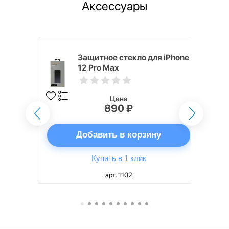
Аксессуары
ядное
Защитное стекло для iPhone
g EP-
12 Pro Max
 быстрой
Цена
890 ₽
ну
Добавить в корзину
Купить в 1 клик
арт. 1102