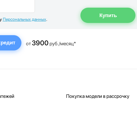
ку
Персональных данных
.
3900
кредит
от
руб./месяц*
атежей
Покупка модели в рассрочку