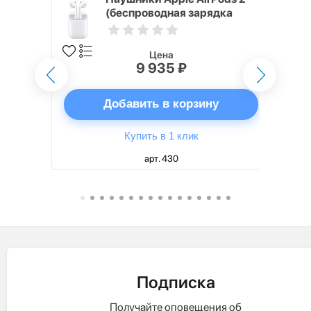
 nano SIM
(беспроводная зарядка
кейса)
Цена
9 935 ₽
ну
Добавить в корзину
Купить в 1 клик
арт. 430
Подписка
Получайте оповещения об