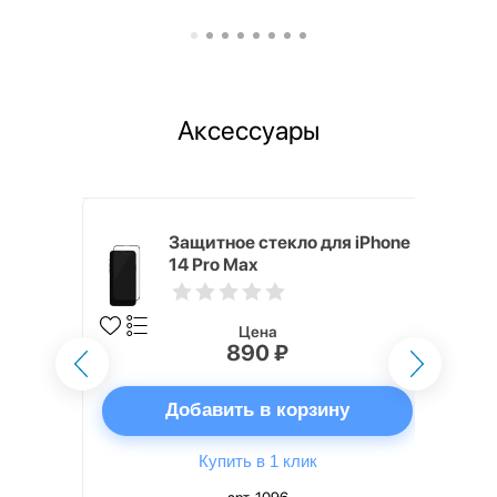
Аксессуары
ядное
Защитное стекло для iPhone
g EP-
14 Pro Max
 быстрой
Цена
890 ₽
ну
Добавить в корзину
Купить в 1 клик
арт. 1096