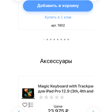
ну
Добавить в корзину
Купить в 1 клик
арт. 1902
Аксессуары
h Touch ID
Magic Keyboard with Trackpad
d русская,
для iPad Pro 12.9 (3th, 4th and
5th generation) русская,
черный
Цена
23 975 ₽