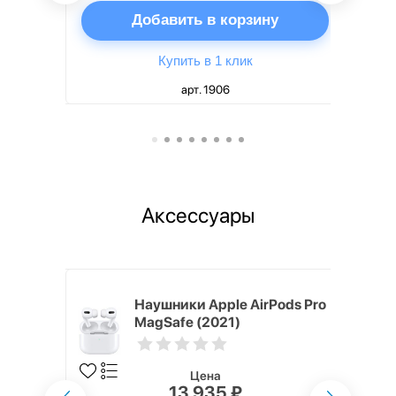
ну
Добавить в корзину
Купить в 1 клик
арт. 1906
Аксессуары
ядное
Наушники Apple AirPods Pro
g EP-
MagSafe (2021)
 быстрой
Цена
13 935 ₽