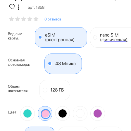
арт. 1858
0 отзывов
Вид сим-
eSIM
nano SIM
карты:
(электронная)
(физическая)
Основная
48 Мпикс
фотокамера:
Объем
128 ГБ
накопителя:
Цвет: