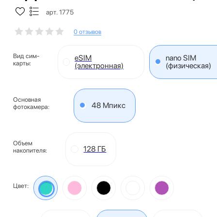
арт. 1775
0 отзывов
Вид сим-
eSIM
nano SIM
карты:
(электронная)
(физическая)
Основная
48 Мпикс
фотокамера:
Объем
128 ГБ
накопителя:
Цвет: