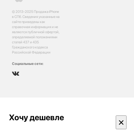
© 2013-2025 Продажа iPhone
в СПб. Сведения указанные на
сайте приведены как
справочная информация и не
являются публичной офертой,
определяемой положениями
статей 437 и 435
Гражданского кодекса
Российской Федерации
Социальные сети:
Хочу дешевле
×