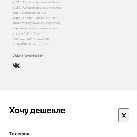
© 2013-2025 Продажа iPhone
в СПб. Сведения указанные на
сайте приведены как
справочная информация и не
являются публичной офертой,
определяемой положениями
статей 437 и 435
Гражданского кодекса
Российской Федерации
Социальные сети:
Хочу дешевле
×
Телефон