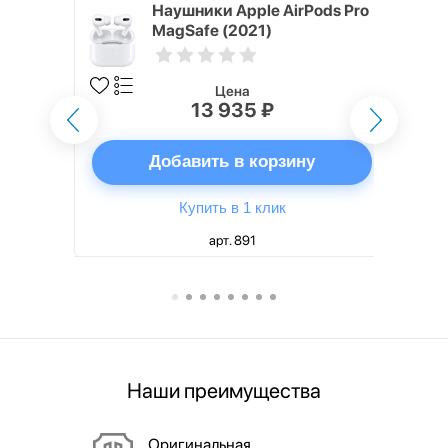
ядное
Наушники Apple AirPods Pro
g EP-
MagSafe (2021)
 быстрой
Цена
13 935 ₽
ну
Добавить в корзину
Купить в 1 клик
арт. 891
Наши преимущества
Оригинальная