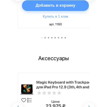
ну
Добавить в корзину
Купить в 1 клик
арт. 1160
Аксессуары
h Touch ID
Magic Keyboard with Trackpad
d русская,
для iPad Pro 12.9 (3th, 4th and
5th generation) русская,
черный
Цена
23 975 ₽