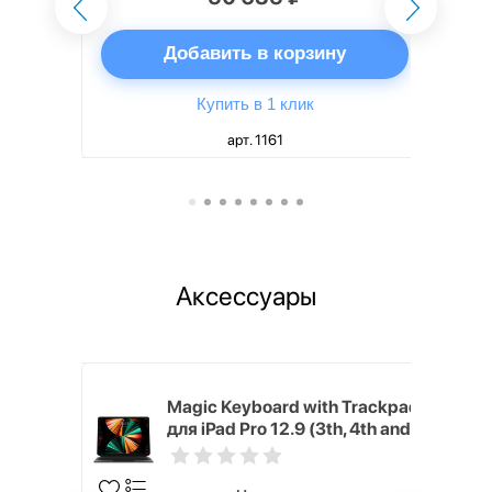
ну
Добавить в корзину
Купить в 1 клик
арт. 1161
Аксессуары
h Touch ID
Magic Keyboard with Trackpad
d русская,
для iPad Pro 12.9 (3th, 4th and
5th generation) русская,
черный