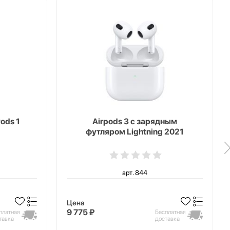
ods 1
Airpods 3 с зарядным
футляром Lightning 2021
арт. 844
Цена
9 775 ₽
платная
Бесплатная
тавка
доставка