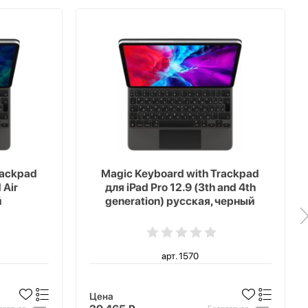
rackpad
Magic Keyboard with Trackpad
 Air
для iPad Pro 12.9 (3th and 4th
й
generation) русская, черный
арт. 1570
Цена