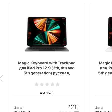
Magic Keyboard with Trackpad
Magic 
для iPad Pro 12.9 (3th, 4th and
для iP
5th generation) русская,
5th ge
черный
арт. 1573
Цена
Цена