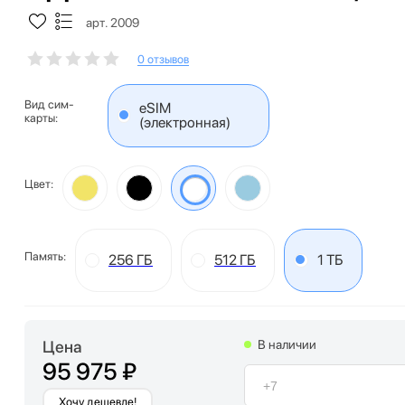
арт. 2009
0 отзывов
Вид сим-
eSIM
карты:
(электронная)
Цвет:
Память:
256 ГБ
512 ГБ
1 ТБ
Цена
В наличии
95 975 ₽
Хочу дешевле!