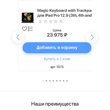
h Touch ID
Magic Keyboard with Trackpad
d русская,
для iPad Pro 12.9 (3th, 4th and
5th generation) русская,
черный
Цена
23 975 ₽
ну
Добавить в корзину
Купить в 1 клик
арт. 1573
Наши преимущества