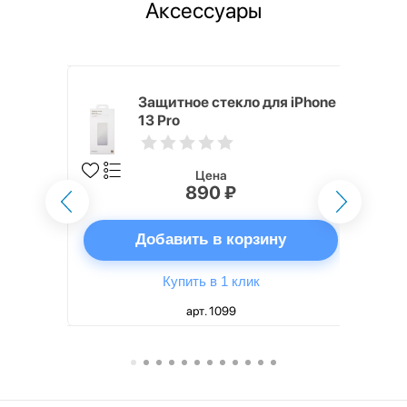
Аксессуары
ядное
Защитное стекло для iPhone
g EP-
13 Pro
 быстрой
Цена
890 ₽
ну
Добавить в корзину
Купить в 1 клик
арт. 1099