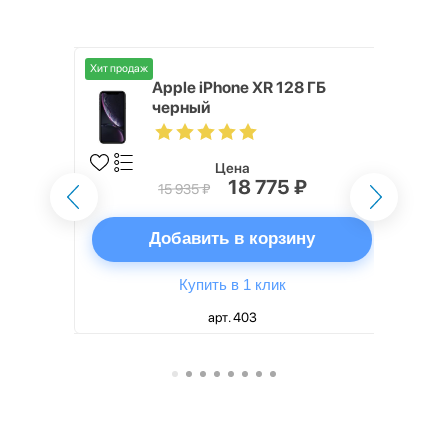
Хит продаж
Хит продаж
 ГБ
Apple iPhone XR 128 ГБ
черный
Цена
18 775 ₽
15 935 ₽
ну
Добавить в корзину
Купить в 1 клик
арт. 403