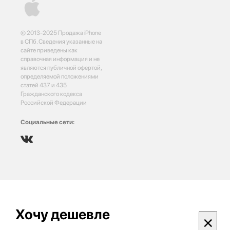
© 2013-2025 Продажа iPhone
в СПб. Сведения указанные на
сайте приведены как
справочная информация и не
являются публичной офертой,
определяемой положениями
статей 437 и 435
Гражданского кодекса
Российской Федерации
Социальные сети:
Хочу дешевле
×