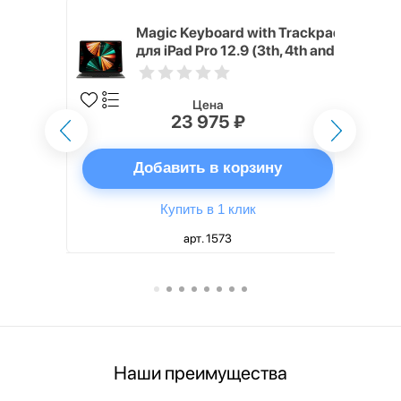
h Touch ID
Magic Keyboard with Trackpad
d русская,
для iPad Pro 12.9 (3th, 4th and
5th generation) русская,
черный
Цена
23 975 ₽
ну
Добавить в корзину
Купить в 1 клик
арт. 1573
Наши преимущества