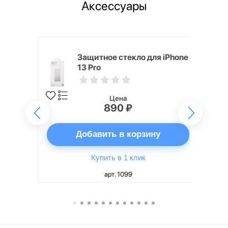
Аксессуары
h Touch ID
Защитное стекло для iPhone
d русская,
13 Pro
Цена
890 ₽
ну
Добавить в корзину
Купить в 1 клик
арт. 1099