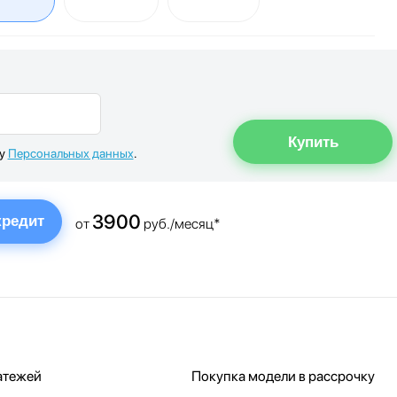
ку
Персональных данных
.
3900
кредит
от
руб./месяц*
атежей
Покупка модели в рассрочку