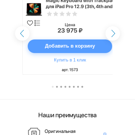
h Touch ID
Magic Keyboard with Trackpad
d русская,
для iPad Pro 12.9 (3th, 4th and
5th generation) русская,
черный
Цена
23 975 ₽
ну
Добавить в корзину
Купить в 1 клик
арт. 1573
Наши преимущества
Оригинальная