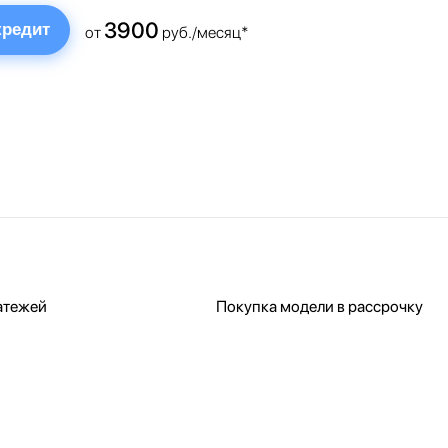
3900
кредит
от
руб./месяц*
атежей
Покупка модели в рассрочку