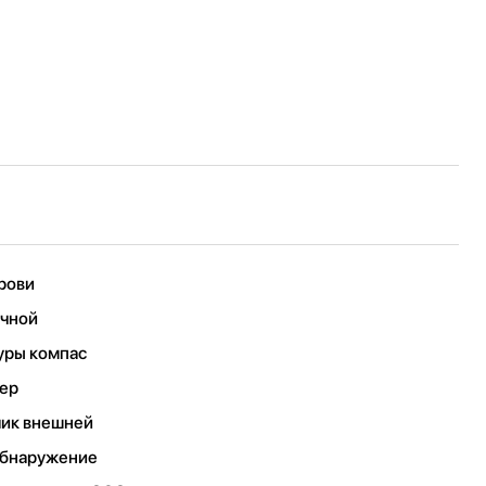
крови
ечной
уры компас
мер
чик внешней
обнаружение