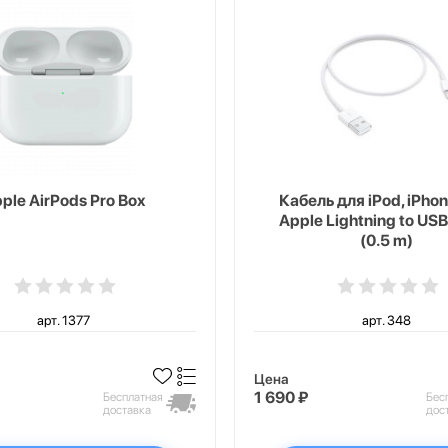
ple AirPods Pro Box
Кабель для iPod, iPhon
Apple Lightning to USB
(0.5 m)
арт. 1377
арт. 348
Цена
1 690 ₽
Бесплатная
Бес
доставка
дос