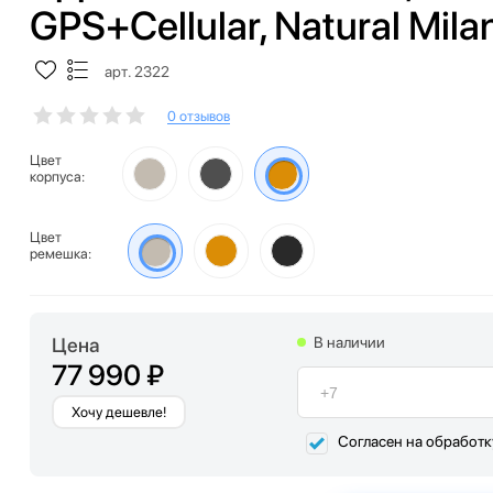
GPS+Cellular, Natural Mil
арт. 2322
0 отзывов
Цвет
корпуса:
Цвет
ремешка:
Цена
В наличии
77 990 ₽
Хочу дешевле!
Согласен на обработ