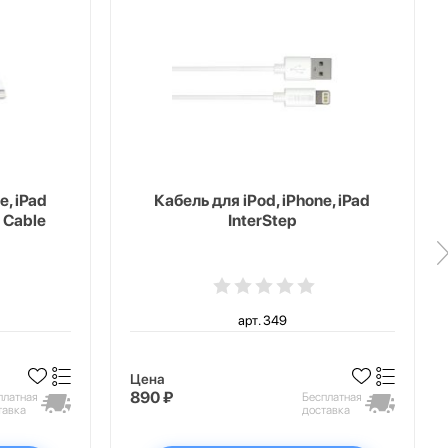
e, iPad
Кабель для iPod, iPhone, iPad
 Cable
InterStep
арт. 349
Цена
890 ₽
платная
Бесплатная
тавка
доставка