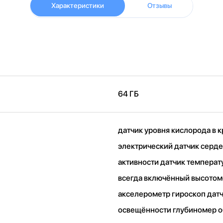
Характеристики
Отзывы
64 ГБ
датчик уровня кислорода в 
электрический датчик серд
активности датчик температ
всегда включённый высото
акселерометр гироскоп дат
освещённости глубиномер 