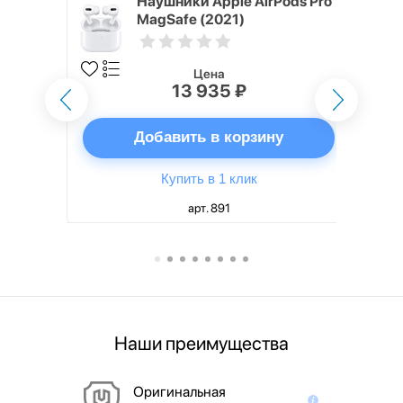
ядное
Наушники Apple AirPods Pro
g EP-
MagSafe (2021)
 быстрой
Цена
13 935 ₽
ну
Добавить в корзину
Купить в 1 клик
арт. 891
Наши преимущества
Оригинальная