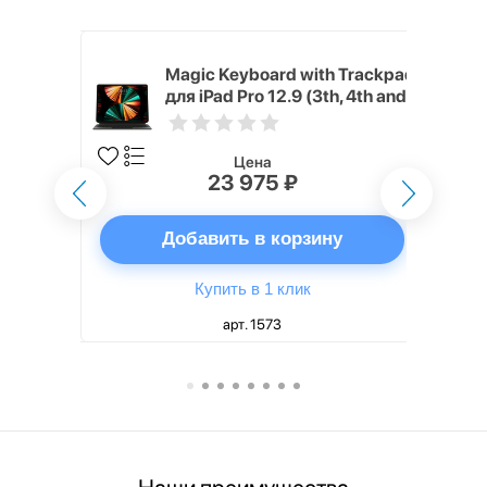
h Touch ID
Magic Keyboard with Trackpad
d русская,
для iPad Pro 12.9 (3th, 4th and
5th generation) русская,
черный
Цена
23 975 ₽
ну
Добавить в корзину
Купить в 1 клик
арт. 1573