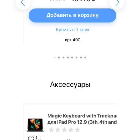
ну
Добавить в корзину
Купить в 1 клик
арт. 400
Аксессуары
h Touch ID
Magic Keyboard with Trackpad
d русская,
для iPad Pro 12.9 (3th, 4th and
5th generation) русская,
черный