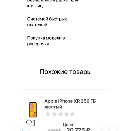
юр. лиц
Системой быстрых
платежей
Покупка модели в
рассрочку
Похожие товары
 ГБ
Apple iPhone XR 256 ГБ
желтый
Цена
20 775 ₽
16 935 ₽