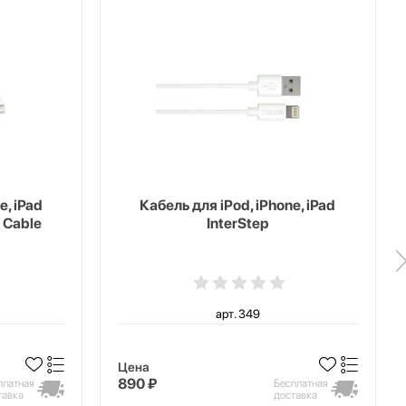
e, iPad
Кабель для iPod, iPhone, iPad
 Cable
InterStep
арт. 349
Цена
890 ₽
платная
Бесплатная
тавка
доставка