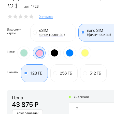
арт. 1723
0 отзывов
Вид сим-
eSIM
nano SIM
карты:
(электронная)
(физическая)
Цвет:
Память:
128 ГБ
256 ГБ
512 ГБ
Цена
В наличии
43 875 ₽
Хочу дешевле!