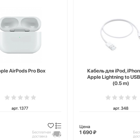
ple AirPods Pro Box
Кабель для iPod, iPhon
Apple Lightning to USB
(0.5 m)
арт. 1377
арт. 348
Цена
1 690 ₽
Бесплатная
Бес
доставка
дос