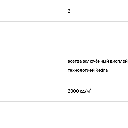
2
всегда включённый дисплей
технологией Retina
2000 кд/ м²