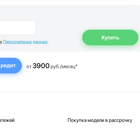
ку
Персональных данных
.
3900
кредит
от
руб./месяц*
атежей
Покупка модели в рассрочку