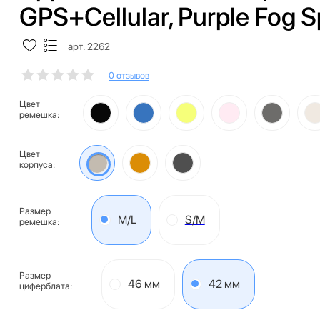
GPS+Cellular, Purple Fog 
арт. 2262
0 отзывов
Цвет
ремешка:
Цвет
корпуса:
Размер
M/L
S/M
ремешка:
Размер
46 мм
42 мм
циферблата: