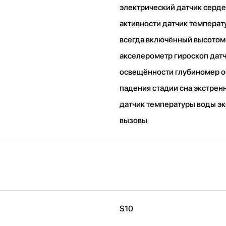
электрический датчик серд
активности датчик температ
всегда включённый высото
акселерометр гироскоп дат
освещённости глубиномер 
падения стадии сна экстре
датчик температуры воды э
вызовы
S10