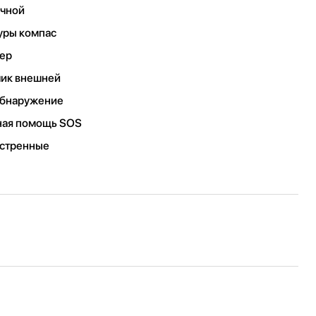
ечной
уры компас
мер
чик внешней
обнаружение
нная помощь SOS
кстренные