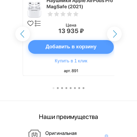
ядное
Наушники Apple AirPods Pro
g EP-
MagSafe (2021)
 быстрой
Цена
13 935 ₽
ну
Добавить в корзину
Купить в 1 клик
арт. 891
Наши преимущества
Оригинальная