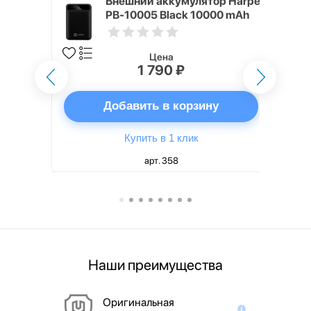
mm White
Внешний аккумулятор Harper
PB-10005 Black 10000 mAh
Цена
1 790 ₽
ну
Добавить в корзину
Купить в 1 клик
арт. 358
Наши преимущества
Оригинальная