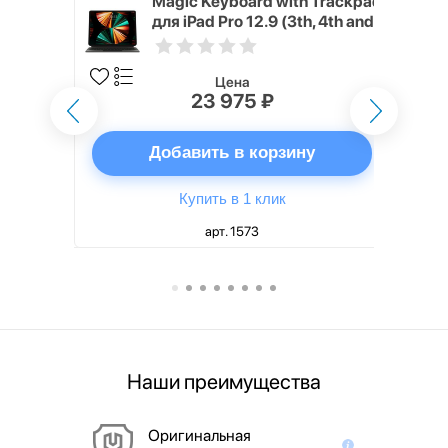
h Touch ID
Magic Keyboard with Trackpad
d русская,
для iPad Pro 12.9 (3th, 4th and
5th generation) русская,
черный
Цена
23 975 ₽
ну
Добавить в корзину
Купить в 1 клик
арт. 1573
Наши преимущества
Оригинальная