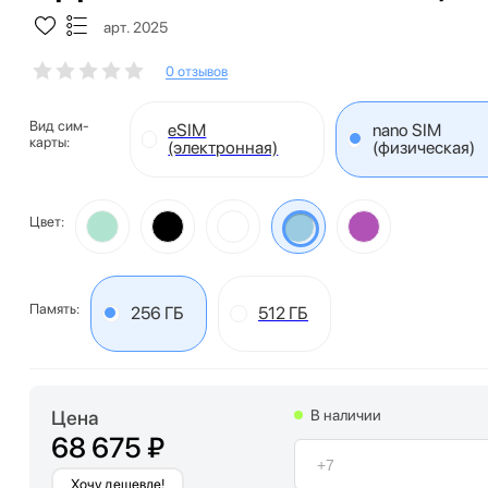
арт. 2025
0 отзывов
Вид сим-
eSIM
nano SIM
карты:
(электронная)
(физическая)
Цвет:
Память:
256 ГБ
512 ГБ
Цена
В наличии
68 675 ₽
Хочу дешевле!