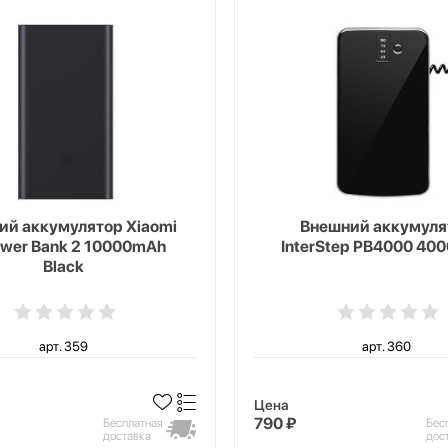
ий аккумулятор Xiaomi
Внешний аккумуля
ower Bank 2 10000mAh
InterStep PB4000 40
Black
арт. 359
арт. 360
Цена
790 ₽
Бесплатная
Бес
доставка
дос