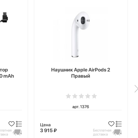
тор
Наушник Apple AirPods 2
00 mAh
Правый
арт. 1376
Цена
3 915 ₽
платная
Бесплатная
тавка
доставка