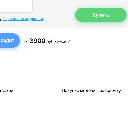
ку
Персональных данных
.
3900
кредит
от
руб./месяц*
атежей
Покупка модели в рассрочку