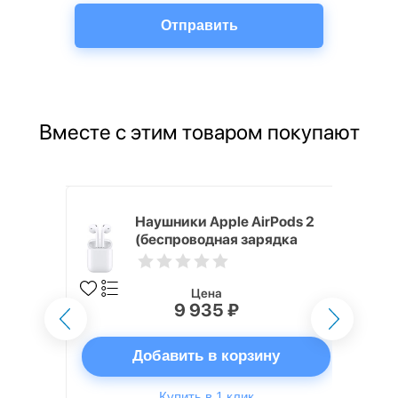
Вместе с этим товаром покупают
ni 64GB
Наушники Apple AirPods 2
(беспроводная зарядка
кейса)
Цена
9 935 ₽
ну
Добавить в корзину
Купить в 1 клик