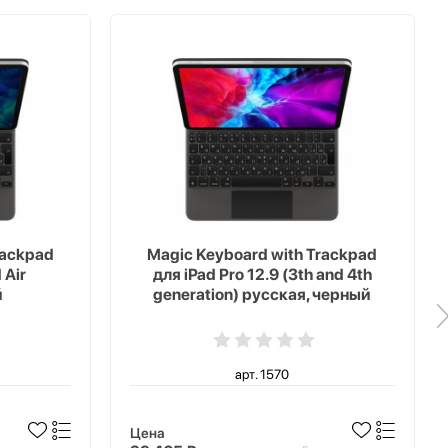
rackpad
Magic Keyboard with Trackpad
 Air
для iPad Pro 12.9 (3th and 4th
й
generation) русская, черный
арт. 1570
Цена