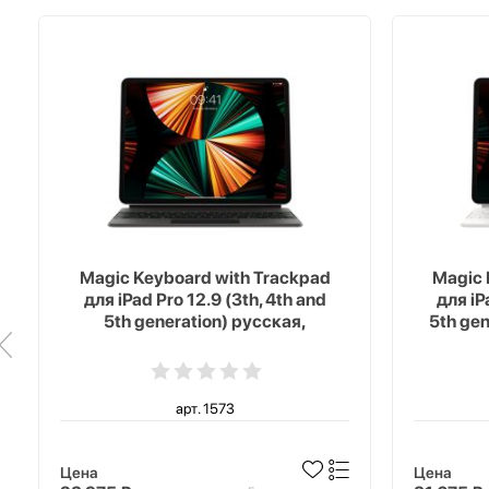
Magic Keyboard with Trackpad
Magic 
для iPad Pro 12.9 (3th, 4th and
для iP
5th generation) русская,
5th ge
черный
арт. 1573
Цена
Цена