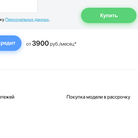
тку
Персональных данных
.
3900
кредит
от
руб./месяц*
атежей
Покупка модели в рассрочку