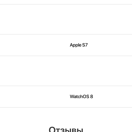
Apple S7
WatchOS 8
Отзывы