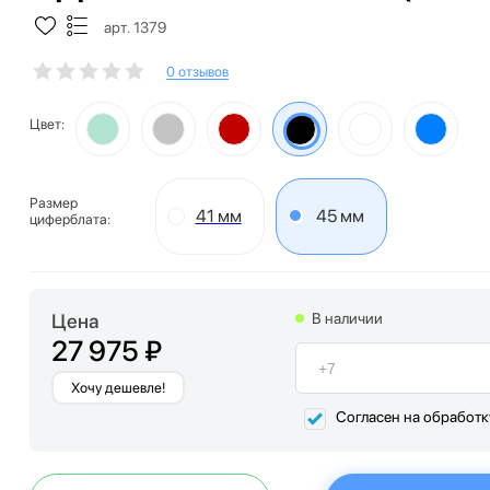
арт. 1379
0 отзывов
Цвет:
Размер
41 мм
45 мм
циферблата:
Цена
В наличии
27 975 ₽
Хочу дешевле!
Согласен на обработ