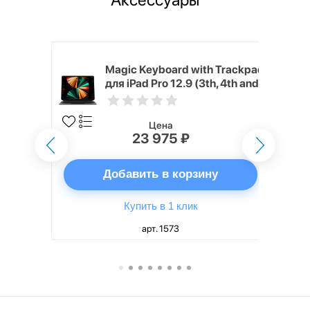
h Touch ID
Magic Keyboard with Trackpad
d русская,
для iPad Pro 12.9 (3th, 4th and
5th generation) русская,
черный
Цена
23 975 ₽
ну
Добавить в корзину
Купить в 1 клик
арт. 1573