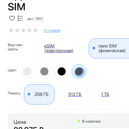
SIM
арт. 1851
0 отзывов
Вид сим-
eSIM
nano SIM
карты:
(электронная)
(физическая)
Цвет:
Память:
256 ГБ
512 ГБ
1 ТБ
Цена
В наличии