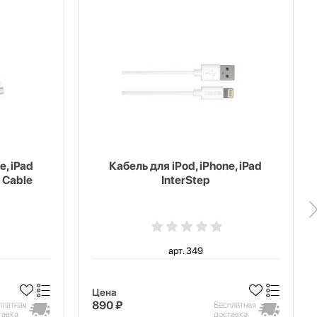
e, iPad
Кабель для iPod, iPhone, iPad
 Cable
InterStep
арт. 349
Цена
890 ₽
платная
Бесплатная
тавка
доставка