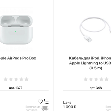
ple AirPods Pro Box
Кабель для iPod, iPhon
Apple Lightning to USB
(0.5 m)
арт. 1377
арт. 348
Цена
1 690 ₽
Бесплатная
Бес
доставка
дос