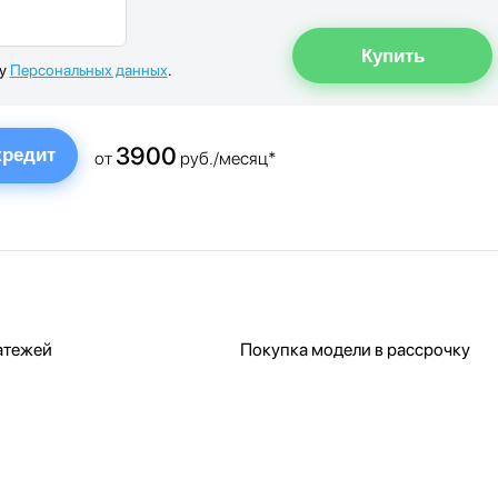
ку
Персональных данных
.
3900
кредит
от
руб./месяц*
атежей
Покупка модели в рассрочку