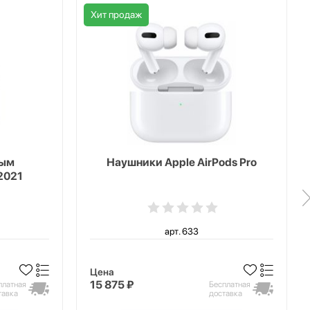
Хит продаж
ным
Наушники Apple AirPods Pro
2021
арт. 633
Цена
15 875 ₽
платная
Бесплатная
тавка
доставка