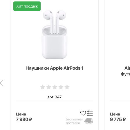
Хит продаж
Наушники Apple AirPods 1
Ai
фут
арт. 347
Цена
Цена
7 980 ₽
9 775 ₽
Бесплатная
доставка