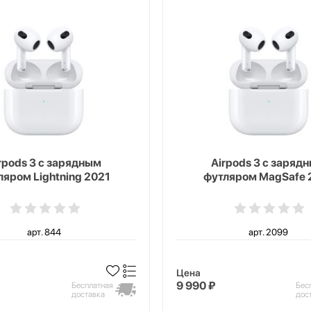
rpods 3 с зарядным
Airpods 3 с заряд
ляром Lightning 2021
футляром MagSafe 
арт. 844
арт. 2099
Цена
9 990 ₽
Бесплатная
Бес
доставка
дос