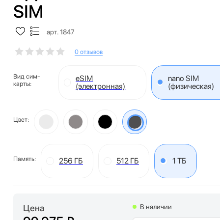
SIM
арт. 1847
0 отзывов
Вид сим-
eSIM
nano SIM
карты:
(электронная)
(физическая)
Цвет:
Память:
256 ГБ
512 ГБ
1 ТБ
Цена
В наличии