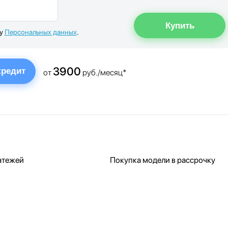
ку
Персональных данных
.
3900
кредит
от
руб./месяц*
атежей
Покупка модели в рассрочку