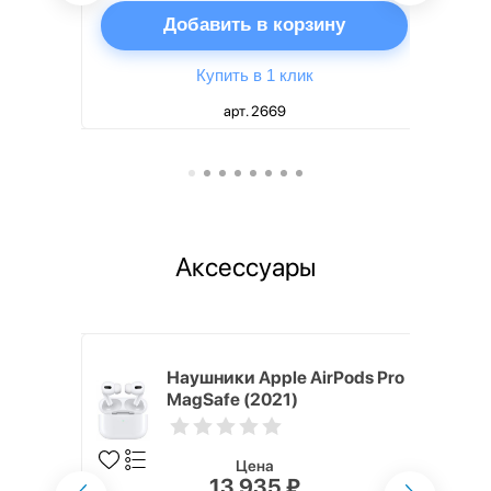
ну
Добавить в корзину
Купить в 1 клик
арт. 2669
Аксессуары
ядное
Наушники Apple AirPods Pro
g EP-
MagSafe (2021)
 быстрой
Цена
13 935 ₽